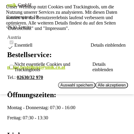
unik
GmbH
Unser Webshop nutzt Cookies und Trackingtools, um die
Nutzung unserer Services zu analysieren. Mit diesen Daten
Lautnergasse 10
können wir das Benutzererlebnis laufend verbessern und
optimieren. Alle weiteren Details findest du auf den Seiten
2630 Ternitz
"Datenschutz" und "Impressum".
Austria
Essentiell
Details einblenden
Bestellservice:
Nicht essentielle Cookies und
Details
meine.bestellung@unik.co.at
Trackingtools
einblenden
Tel.:
02630/32 970
Auswahl speichern
Alle akzeptieren
Öffnungszeiten:
Montag - Donnerstag: 07:30 - 16:00
Freitag: 07:30 - 13:30