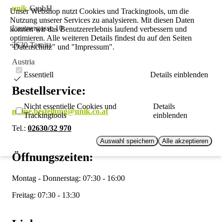
unik
GmbH
Unser Webshop nutzt Cookies und Trackingtools, um die
Nutzung unserer Services zu analysieren. Mit diesen Daten
Lautnergasse 10
können wir das Benutzererlebnis laufend verbessern und
optimieren. Alle weiteren Details findest du auf den Seiten
2630 Ternitz
"Datenschutz" und "Impressum".
Austria
Essentiell
Details einblenden
Bestellservice:
Nicht essentielle Cookies und
Details
meine.bestellung@unik.co.at
Trackingtools
einblenden
Tel.:
02630/32 970
Auswahl speichern
Alle akzeptieren
Öffnungszeiten:
Montag - Donnerstag: 07:30 - 16:00
Freitag: 07:30 - 13:30