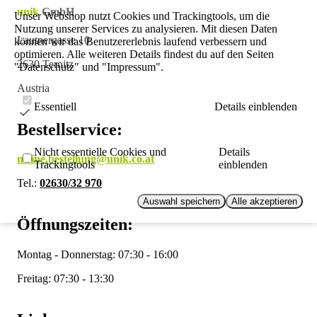
unik
GmbH
Unser Webshop nutzt Cookies und Trackingtools, um die
Nutzung unserer Services zu analysieren. Mit diesen Daten
Lautnergasse 10
können wir das Benutzererlebnis laufend verbessern und
optimieren. Alle weiteren Details findest du auf den Seiten
2630 Ternitz
"Datenschutz" und "Impressum".
Austria
Essentiell
Details einblenden
Bestellservice:
Nicht essentielle Cookies und
Details
meine.bestellung@unik.co.at
Trackingtools
einblenden
Tel.:
02630/32 970
Auswahl speichern
Alle akzeptieren
Öffnungszeiten:
Montag - Donnerstag: 07:30 - 16:00
Freitag: 07:30 - 13:30