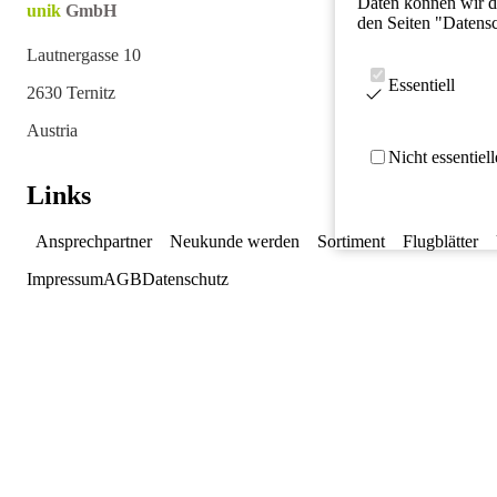
Daten können wir da
unik
GmbH
den Seiten "Datens
Lautnergasse 10
Essentiell
2630 Ternitz
Austria
Nicht essentiel
Links
Ansprechpartner
Neukunde werden
Sortiment
Flugblätter
Impressum
AGB
Datenschutz