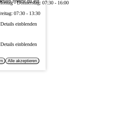
tails findest du auf
ontag - Donnerstag: 07:30 - 16:00
reitag: 07:30 - 13:30
Details einblenden
Details einblenden
rn
Alle akzeptieren