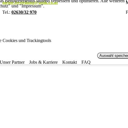
s Benutzererlebnis laufend verbessern und optimieren. Alle weiteren De
meine.bestellung@unik.co.at
M
chutz" und "Impressum".
Tel.:
02630/32 970
F
le Cookies und Trackingtools
Auswahl speiche
Unser Partner
Jobs & Karriere
Kontakt
FAQ