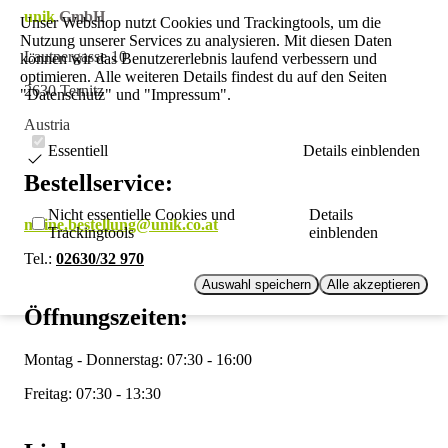
unik
GmbH
Unser Webshop nutzt Cookies und Trackingtools, um die
Nutzung unserer Services zu analysieren. Mit diesen Daten
Lautnergasse 10
können wir das Benutzererlebnis laufend verbessern und
optimieren. Alle weiteren Details findest du auf den Seiten
2630 Ternitz
"Datenschutz" und "Impressum".
Austria
Essentiell
Details einblenden
Bestellservice:
Nicht essentielle Cookies und
Details
meine.bestellung@unik.co.at
Trackingtools
einblenden
Tel.:
02630/32 970
Auswahl speichern
Alle akzeptieren
Öffnungszeiten:
Montag - Donnerstag: 07:30 - 16:00
Freitag: 07:30 - 13:30