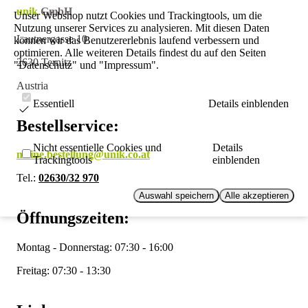
unik
GmbH
Unser Webshop nutzt Cookies und Trackingtools, um die
Nutzung unserer Services zu analysieren. Mit diesen Daten
Lautnergasse 10
können wir das Benutzererlebnis laufend verbessern und
optimieren. Alle weiteren Details findest du auf den Seiten
2630 Ternitz
"Datenschutz" und "Impressum".
Austria
Essentiell
Details einblenden
Bestellservice:
Nicht essentielle Cookies und
Details
meine.bestellung@unik.co.at
Trackingtools
einblenden
Tel.:
02630/32 970
Auswahl speichern
Alle akzeptieren
Öffnungszeiten:
Montag - Donnerstag: 07:30 - 16:00
Freitag: 07:30 - 13:30