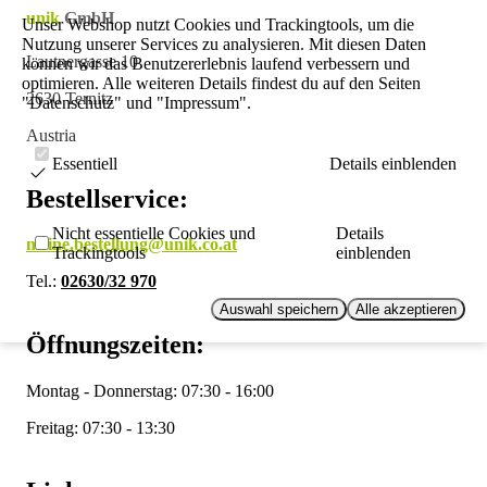
unik
GmbH
Unser Webshop nutzt Cookies und Trackingtools, um die
Nutzung unserer Services zu analysieren. Mit diesen Daten
Lautnergasse 10
können wir das Benutzererlebnis laufend verbessern und
optimieren. Alle weiteren Details findest du auf den Seiten
2630 Ternitz
"Datenschutz" und "Impressum".
Austria
Essentiell
Details einblenden
Bestellservice:
Nicht essentielle Cookies und
Details
meine.bestellung@unik.co.at
Trackingtools
einblenden
Tel.:
02630/32 970
Auswahl speichern
Alle akzeptieren
Öffnungszeiten:
Montag - Donnerstag: 07:30 - 16:00
Freitag: 07:30 - 13:30