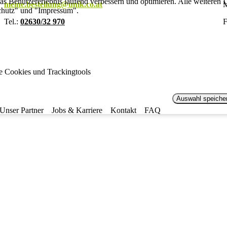
s Benutzererlebnis laufend verbessern und optimieren. Alle weiteren De
meine.bestellung@unik.co.at
M
chutz" und "Impressum".
Tel.:
02630/32 970
F
le Cookies und Trackingtools
Auswahl speiche
Unser Partner
Jobs & Karriere
Kontakt
FAQ