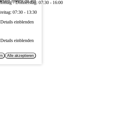
tails findest du auf
ontag - Donnerstag: 07:30 - 16:00
reitag: 07:30 - 13:30
Details einblenden
Details einblenden
rn
Alle akzeptieren