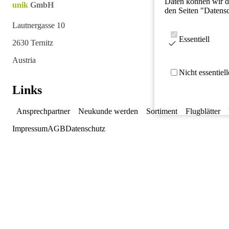
Daten können wir da
unik
GmbH
den Seiten "Datens
Lautnergasse 10
Essentiell
2630 Ternitz
Austria
Nicht essentiel
Links
Ansprechpartner
Neukunde werden
Sortiment
Flugblätter
Impressum
AGB
Datenschutz