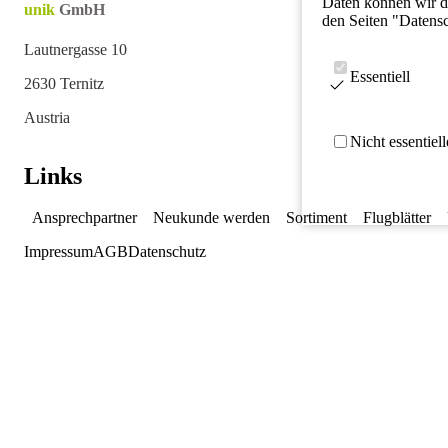
Daten können wir da
unik
GmbH
den Seiten "Datens
Lautnergasse 10
Essentiell
2630 Ternitz
Austria
Nicht essentiel
Links
Ansprechpartner
Neukunde werden
Sortiment
Flugblätter
Impressum
AGB
Datenschutz