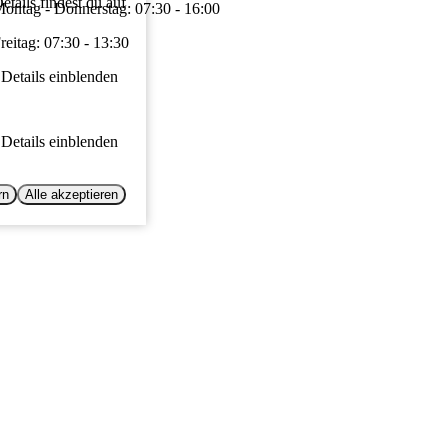
tails findest du auf
ontag - Donnerstag: 07:30 - 16:00
reitag: 07:30 - 13:30
Details einblenden
Details einblenden
rn
Alle akzeptieren