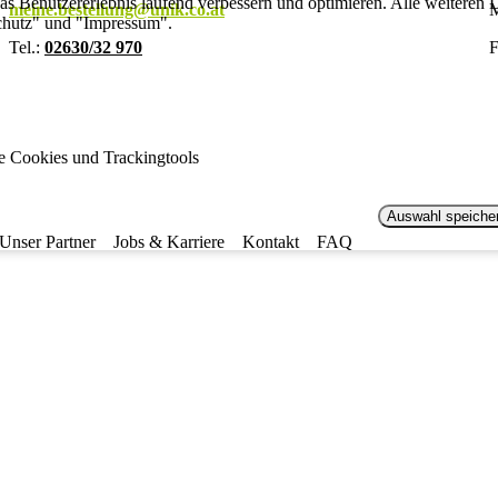
s Benutzererlebnis laufend verbessern und optimieren. Alle weiteren De
meine.bestellung@unik.co.at
M
chutz" und "Impressum".
Tel.:
02630/32 970
F
le Cookies und Trackingtools
Auswahl speiche
Unser Partner
Jobs & Karriere
Kontakt
FAQ