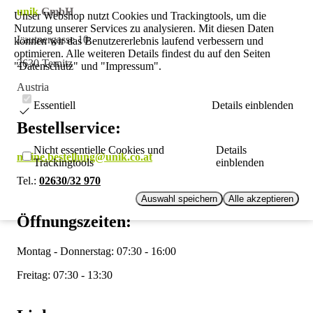
unik
GmbH
Unser Webshop nutzt Cookies und Trackingtools, um die
Nutzung unserer Services zu analysieren. Mit diesen Daten
Lautnergasse 10
können wir das Benutzererlebnis laufend verbessern und
optimieren. Alle weiteren Details findest du auf den Seiten
2630 Ternitz
"Datenschutz" und "Impressum".
Austria
Essentiell
Details einblenden
Bestellservice:
Nicht essentielle Cookies und
Details
meine.bestellung@unik.co.at
Trackingtools
einblenden
Tel.:
02630/32 970
Auswahl speichern
Alle akzeptieren
Öffnungszeiten:
Montag - Donnerstag: 07:30 - 16:00
Freitag: 07:30 - 13:30