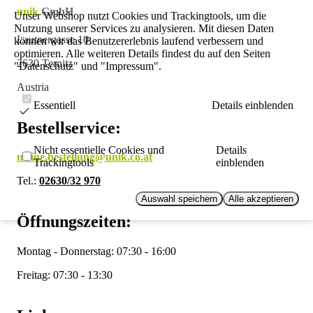
unik
GmbH
Unser Webshop nutzt Cookies und Trackingtools, um die
Nutzung unserer Services zu analysieren. Mit diesen Daten
Lautnergasse 10
können wir das Benutzererlebnis laufend verbessern und
optimieren. Alle weiteren Details findest du auf den Seiten
2630 Ternitz
"Datenschutz" und "Impressum".
Austria
Essentiell
Details einblenden
Bestellservice:
Nicht essentielle Cookies und
Details
meine.bestellung@unik.co.at
Trackingtools
einblenden
Tel.:
02630/32 970
Auswahl speichern
Alle akzeptieren
Öffnungszeiten:
Montag - Donnerstag: 07:30 - 16:00
Freitag: 07:30 - 13:30