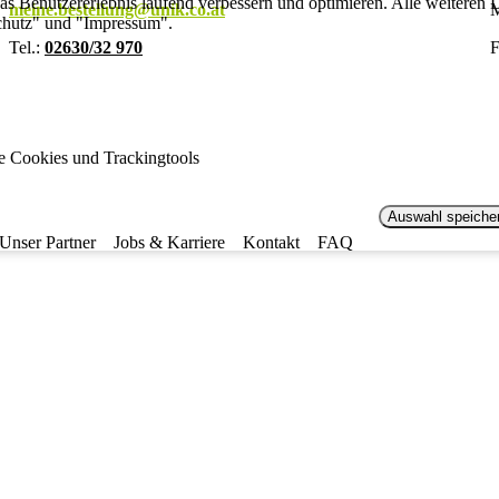
s Benutzererlebnis laufend verbessern und optimieren. Alle weiteren De
meine.bestellung@unik.co.at
M
chutz" und "Impressum".
Tel.:
02630/32 970
F
le Cookies und Trackingtools
Auswahl speiche
Unser Partner
Jobs & Karriere
Kontakt
FAQ