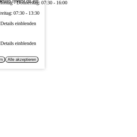
tails findest du auf
ontag - Donnerstag: 07:30 - 16:00
reitag: 07:30 - 13:30
Details einblenden
Details einblenden
rn
Alle akzeptieren