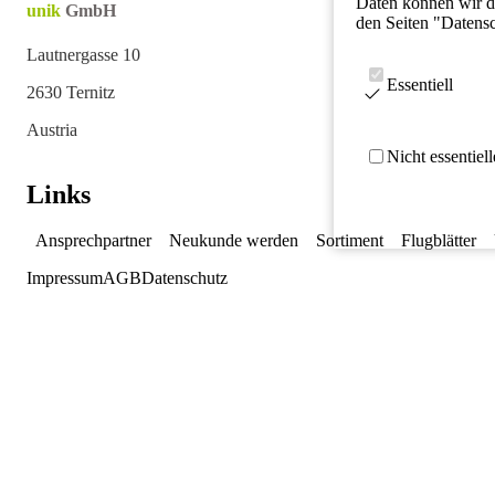
Daten können wir da
unik
GmbH
den Seiten "Datens
Lautnergasse 10
Essentiell
2630 Ternitz
Austria
Nicht essentiel
Links
Ansprechpartner
Neukunde werden
Sortiment
Flugblätter
Impressum
AGB
Datenschutz