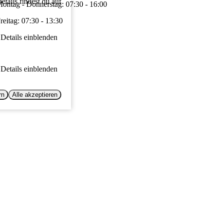
tails findest du auf
ontag - Donnerstag: 07:30 - 16:00
reitag: 07:30 - 13:30
Details einblenden
Details einblenden
rn
Alle akzeptieren