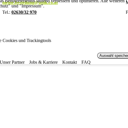
s Benutzererlebnis laufend verbessern und optimieren. Alle weiteren De
meine.bestellung@unik.co.at
M
chutz" und "Impressum".
Tel.:
02630/32 970
F
le Cookies und Trackingtools
Auswahl speiche
Unser Partner
Jobs & Karriere
Kontakt
FAQ