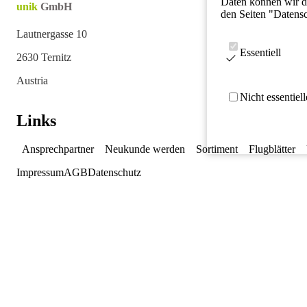
Daten können wir da
unik
GmbH
den Seiten "Datens
Lautnergasse 10
Essentiell
2630 Ternitz
Austria
Nicht essentiel
Links
Ansprechpartner
Neukunde werden
Sortiment
Flugblätter
Impressum
AGB
Datenschutz